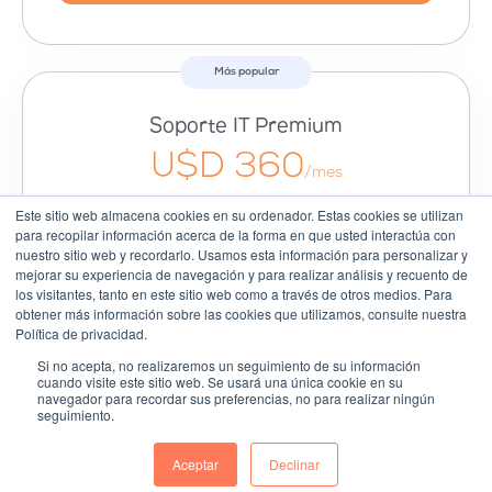
Más popular
Soporte IT Premium
U$D 360
/mes
Incluye 8hs Nivel 2
Este sitio web almacena cookies en su ordenador. Estas cookies se utilizan
para recopilar información acerca de la forma en que usted interactúa con
Beneficio: soporte experto para que tu
nuestro sitio web y recordarlo. Usamos esta información para personalizar y
infraestructura esté siempre protegida y
mejorar su experiencia de navegación y para realizar análisis y recuento de
optimizada.
los visitantes, tanto en este sitio web como a través de otros medios. Para
obtener más información sobre las cookies que utilizamos, consulte nuestra
Política de privacidad.
Si no acepta, no realizaremos un seguimiento de su información
cuando visite este sitio web. Se usará una única cookie en su
navegador para recordar sus preferencias, no para realizar ningún
Servicio de soporte avanzado para entornos
seguimiento.
críticos y proyectos estratégicos.
Aceptar
Declinar
Ideal para administración de servidores,
virtualización, seguridad y networking